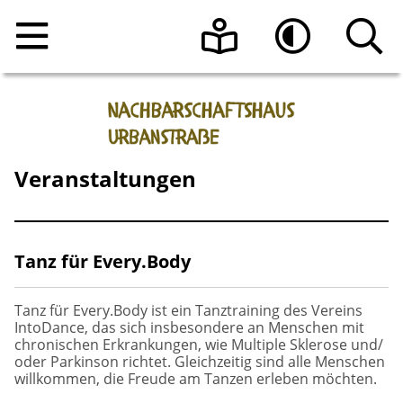
Home
Leichte Sprache
Hoher Kontrast
Angebote
Veranstaltungen
Raumnutzung
Veranstaltungen
Über uns
Beratungsangebote
Raumanfrage
Tanz für Every.Body
Kontakt
Programmheft vom Nachbarschaftshaus
Das Team
Urbanstraße e.V.
Tanz für Every.Body ist ein Tanztraining des Vereins
IntoDance, das sich insbesondere an Menschen mit
Aktuelle Informationen
chronischen Erkrankungen, wie Multiple Sklerose und/
Sonnen-Café
oder Parkinson richtet. Gleichzeitig sind alle Menschen
Die Geschichte des Hauses
willkommen, die Freude am Tanzen erleben möchten.
Register-Meldestelle