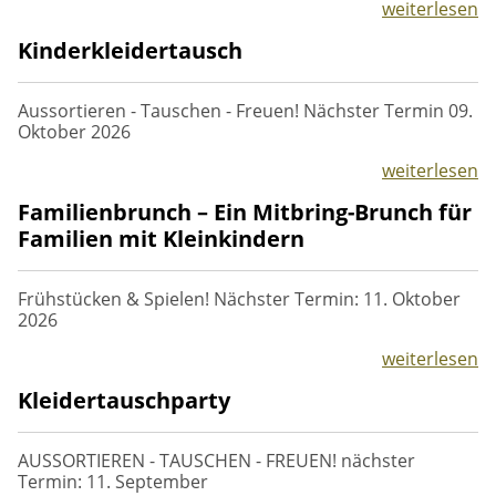
weiterlesen
Freiwilliges Engagement
Ausstellungen
Kinderkleidertausch
Spendenaufruf
Aussortieren - Tauschen - Freuen! Nächster Termin 09.
Oktober 2026
Unser Selbstverständnis
weiterlesen
Familienbrunch – Ein Mitbring-Brunch für
Familien mit Kleinkindern
Frühstücken & Spielen! Nächster Termin: 11. Oktober
2026
weiterlesen
Kleidertauschparty
AUSSORTIEREN - TAUSCHEN - FREUEN! nächster
Termin: 11. September