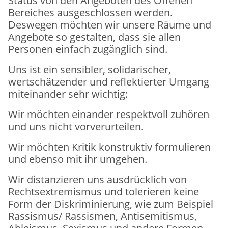
Status von den Angeboten des Offenen
Freiwilliges Engagement
Bereiches ausgeschlossen werden.
Ausstellungen
Deswegen möchten wir unsere Räume und
Angebote so gestalten, dass sie allen
Spendenaufruf
Personen einfach zugänglich sind.
Unser Selbstverständnis
Uns ist ein sensibler, solidarischer,
wertschätzender und reflektierter Umgang
miteinander sehr wichtig:
Wir möchten einander respektvoll zuhören
und uns nicht vorverurteilen.
Wir möchten Kritik konstruktiv formulieren
und ebenso mit ihr umgehen.
Wir distanzieren uns ausdrücklich von
Rechtsextremismus und tolerieren keine
Form der Diskriminierung, wie zum Beispiel
Rassismus/ Rassismen, Antisemitismus,