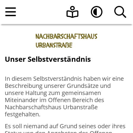
Home
Leichte Sprache
Hoher Kontrast
Angebote
Unser Selbstverständnis
Raumnutzung
Veranstaltungen
Über uns
Beratungsangebote
Raumanfrage
In diesem Selbstverständnis haben wir eine
Beschreibung unserer Grundsätze und
unsere Haltung zum gemeinsamen
Kontakt
Programmheft vom Nachbarschaftshaus
Das Team
Urbanstraße e.V.
Miteinander im Offenen Bereich des
Nachbarschaftshaus Urbanstraße
Aktuelle Informationen
festgehalten.
Sonnen-Café
Die Geschichte des Hauses
Es soll niemand auf Grund seines oder ihres
Register-Meldestelle