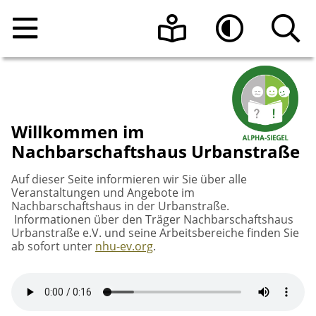
Home
Leichte Sprache
Hoher Kontrast
Angebote
Willkommen im
Raumnutzung
Nachbarschaftshaus Urbanstraße
Veranstaltungen
Auf dieser Seite informieren wir Sie über alle
Über uns
Beratungsangebote
Raumanfrage
Veranstaltungen und Angebote im
Nachbarschaftshaus in der Urbanstraße.
Informationen über den Träger Nachbarschaftshaus
Kontakt
Programmheft vom Nachbarschaftshaus
Das Team
Urbanstraße e.V. und seine Arbeitsbereiche finden Sie
Urbanstraße e.V.
ab sofort unter
nhu-ev.org
.
Aktuelle Informationen
Sonnen-Café
Die Geschichte des Hauses
Register-Meldestelle