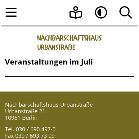
Home
Leichte Sprache
Hoher Kontrast
Angebote
Veranstaltungen im Juli
Raumnutzung
Veranstaltungen
Über uns
Beratungsangebote
Raumanfrage
Kontakt
Programmheft vom Nachbarschaftshaus
Das Team
Urbanstraße e.V.
Nachbarschaftshaus Urbanstraße
Urbanstraße 21
Aktuelle Informationen
10961 Berlin
Sonnen-Café
Tel. 030 / 690 497-0
Die Geschichte des Hauses
Register-Meldestelle
Fax 030 / 693 73 09