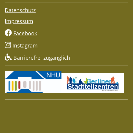
Freiwilliges Engagement
Datenschutz
Ausstellungen
Impressum
Spendenaufruf
Facebook
Unser Selbstverständnis
Instagram
Barrierefrei zugänglich