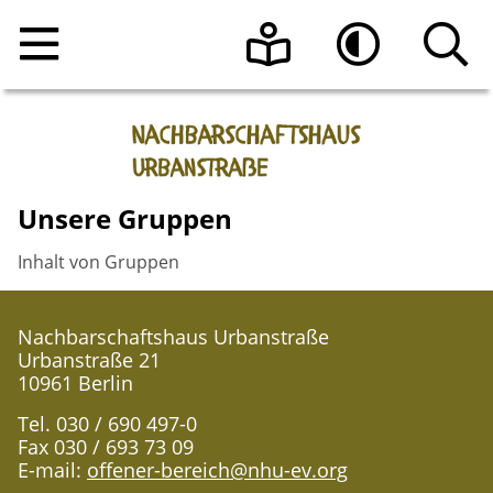
Home
Leichte Sprache
Hoher Kontrast
Angebote
Unsere Gruppen
Raumnutzung
Veranstaltungen
Inhalt von Gruppen
Über uns
Beratungsangebote
Raumanfrage
Nachbarschaftshaus Urbanstraße
Kontakt
Programmheft vom Nachbarschaftshaus
Das Team
Urbanstraße 21
Urbanstraße e.V.
10961 Berlin
Aktuelle Informationen
Sonnen-Café
Tel. 030 / 690 497-0
Fax 030 / 693 73 09
Die Geschichte des Hauses
E-mail:
offener-bereich@nhu-ev.org
Register-Meldestelle