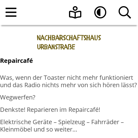
Home
Leichte Sprache
Hoher Kontrast
Angebote
Repaircafé
Raumnutzung
Veranstaltungen
Was, wenn der Toaster nicht mehr funktioniert
Über uns
Beratungsangebote
Raumanfrage
und das Radio nichts mehr von sich hören lässt?
Kontakt
Programmheft vom Nachbarschaftshaus
Das Team
Wegwerfen?
Urbanstraße e.V.
Denkste! Reparieren im Repaircafé!
Aktuelle Informationen
Sonnen-Café
Elektrische Geräte – Spielzeug – Fahrräder –
Die Geschichte des Hauses
Kleinmöbel und so weiter…
Register-Meldestelle