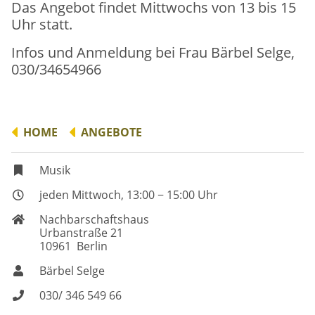
Das Angebot findet Mittwochs von 13 bis 15
Freiwilliges Engagement
Uhr statt.
Ausstellungen
Infos und Anmeldung bei Frau Bärbel Selge,
Spendenaufruf
030/34654966
Unser Selbstverständnis
HOME
ANGEBOTE
Musik
jeden Mittwoch, 13:00 − 15:00 Uhr
Nachbarschaftshaus
Urbanstraße 21
10961 Berlin
Bärbel Selge
030/ 346 549 66