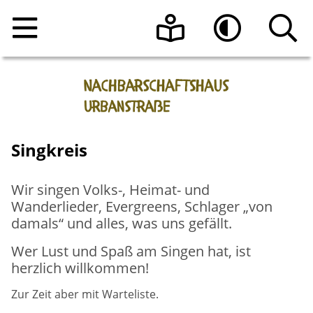
Home
Leichte Sprache
Hoher Kontrast
Angebote
Raumnutzung
Veranstaltungen
Singkreis
Über uns
Beratungsangebote
Raumanfrage
Wir singen Volks-, Heimat- und
Wanderlieder, Evergreens, Schlager „von
Kontakt
Programmheft vom Nachbarschaftshaus
Das Team
damals“ und alles, was uns gefällt.
Urbanstraße e.V.
Wer Lust und Spaß am Singen hat, ist
Aktuelle Informationen
herzlich willkommen!
Sonnen-Café
Die Geschichte des Hauses
Zur Zeit aber mit Warteliste.
Register-Meldestelle