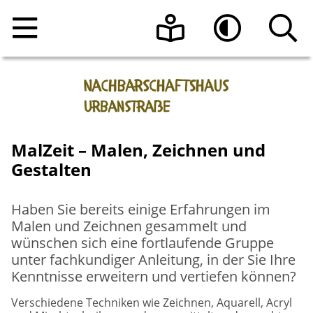
Home
Leichte Sprache
Hoher Kontrast
Angebote
Raumnutzung
Veranstaltungen
MalZeit – Malen, Zeichnen und
Gestalten
Über uns
Beratungsangebote
Raumanfrage
Haben Sie bereits einige Erfahrungen im
Kontakt
Programmheft vom Nachbarschaftshaus
Das Team
Malen und Zeichnen gesammelt und
Urbanstraße e.V.
wünschen sich eine fortlaufende Gruppe
Aktuelle Informationen
unter fachkundiger Anleitung, in der Sie Ihre
Sonnen-Café
Kenntnisse erweitern und vertiefen können?
Die Geschichte des Hauses
Verschiedene Techniken wie Zeichnen, Aquarell, Acryl
Register-Meldestelle