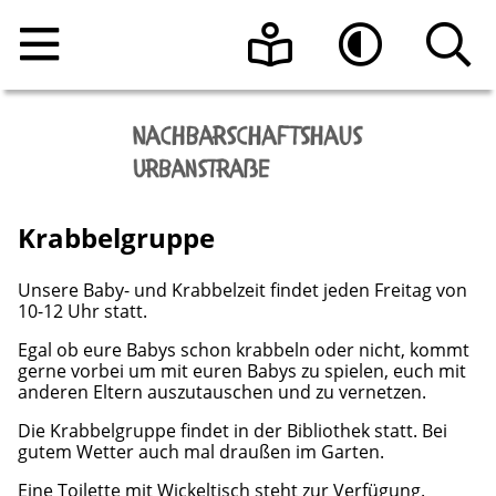
Home
Leichte Sprache
Hoher Kontrast
Angebote
Raumnutzung
Veranstaltungen
Krabbelgruppe
Über uns
Beratungsangebote
Raumanfrage
Unsere Baby- und Krabbelzeit findet jeden Freitag von
10-12 Uhr statt.
Kontakt
Programmheft vom Nachbarschaftshaus
Das Team
Egal ob eure Babys schon krabbeln oder nicht, kommt
Urbanstraße e.V.
gerne vorbei um mit euren Babys zu spielen, euch mit
anderen Eltern auszutauschen und zu vernetzen.
Aktuelle Informationen
Sonnen-Café
Die Krabbelgruppe findet in der Bibliothek statt. Bei
gutem Wetter auch mal draußen im Garten.
Die Geschichte des Hauses
Register-Meldestelle
Eine Toilette mit Wickeltisch steht zur Verfügung.