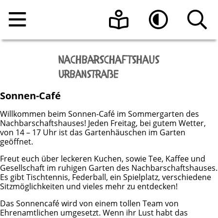
Home
Leichte Sprache
Hoher Kontrast
Angebote
Sonnen-Café
Raumnutzung
Veranstaltungen
Willkommen beim Sonnen-Café im Sommergarten des
Nachbarschaftshauses! Jeden Freitag, bei gutem Wetter,
Über uns
Beratungsangebote
Raumanfrage
von 14 – 17 Uhr ist das Gartenhäuschen im Garten
geöffnet.
Kontakt
Programmheft vom Nachbarschaftshaus
Das Team
Freut euch über leckeren Kuchen, sowie Tee, Kaffee und
Urbanstraße e.V.
Gesellschaft im ruhigen Garten des Nachbarschaftshauses.
Es gibt Tischtennis, Federball, ein Spielplatz, verschiedene
Aktuelle Informationen
Sitzmöglichkeiten und vieles mehr zu entdecken!
Sonnen-Café
Die Geschichte des Hauses
Das Sonnencafé wird von einem tollen Team von
Register-Meldestelle
Ehrenamtlichen umgesetzt. Wenn ihr Lust habt das