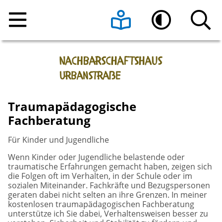
Home
Leichte Sprache
Hoher Kontrast
Angebote
Raumnutzung
Veranstaltungen
Traumapädagogische
Fachberatung
Über uns
Beratungsangebote
Raumanfrage
Für Kinder und Jugendliche
Kontakt
Programmheft vom Nachbarschaftshaus
Das Team
Wenn Kinder oder Jugendliche belastende oder
Urbanstraße e.V.
traumatische Erfahrungen gemacht haben, zeigen sich
die Folgen oft im Verhalten, in der Schule oder im
Aktuelle Informationen
sozialen Miteinander. Fachkräfte und Bezugspersonen
Sonnen-Café
geraten dabei nicht selten an ihre Grenzen. In meiner
kostenlosen traumapädagogischen Fachberatung
Die Geschichte des Hauses
unterstütze ich Sie dabei, Verhaltensweisen besser zu
Register-Meldestelle