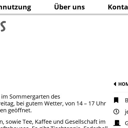
mnutzung
Über uns
Konta
nfrage
Das Team
Aktuelle Informationen
rschaftshaus Urbanstraße e.V.
Die Geschichte des Hause
Freiwilliges Engagement
HO
 im Sommergarten des
eitag, bei gutem Wetter, von 14 – 17 Uhr
Spendenaufruf
en geöffnet.
j
n, sowie Tee, Kaffee und Gesellschaft im
G
Unser Selbstverständnis